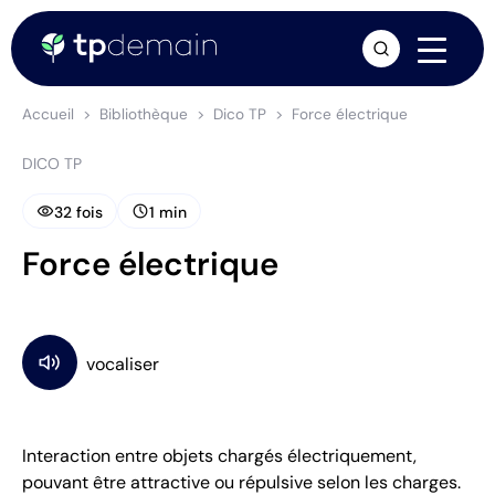
arrow_forward
Accueil
Bibliothèque
Dico TP
Force électrique
DICO TP
visibility
schedule
32 fois
1 min
Force électrique
Interaction entre objets chargés électriquement,
pouvant être attractive ou répulsive selon les charges.