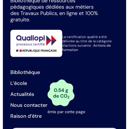
Bibliothèque de ressources
pédagogiques dédiées aux métiers
des Travaux Publics, en ligne et 100%
gratuite.
La certification qualité a été
délivrée au titre de la catégorie
d'actions suivante :
Actions de
formation
Bibliothèque
L’école
0.54 g
Actualités
de CO
2
Nous contacter
émis par cette page
Raison d’être