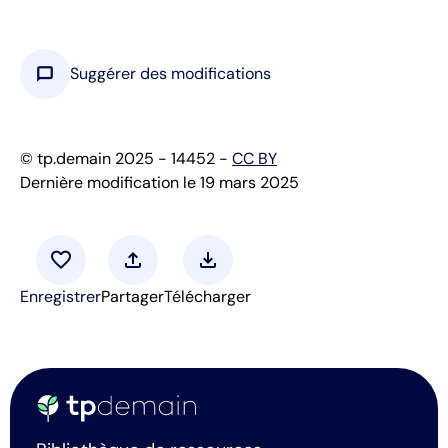
chat_bubble
Suggérer des modifications
© tp.demain 2025 - 14452 -
CC BY
Dernière modification le 19 mars 2025
favorite
upload
download
Enregistrer
Partager
Télécharger