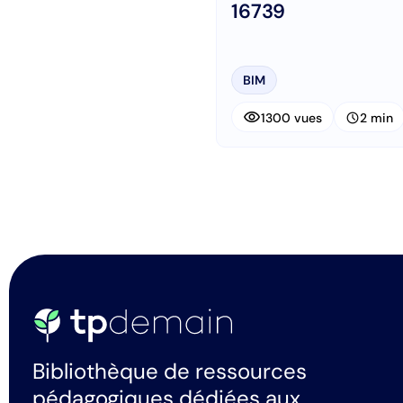
16739
BIM
visibility
schedule
1300 vues
2 min
Bibliothèque de ressources
pédagogiques dédiées aux