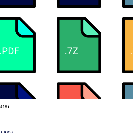
418)
ations