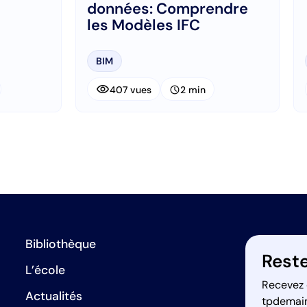
données: Comprendre
les Modèles IFC
BIM
visibility
schedule
407 vues
2 min
Bibliothèque
Reste
L’école
Recevez 
Actualités
tpdemai