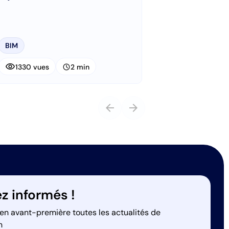
BIM
visibility
schedule
1330 vues
2 min
arrow_back
arrow_forward
z informés !
en avant-première toutes les actualités de
n