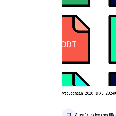
©tp.demain 2020 (MAJ 20240
chat_bubble
Suggérer des modific