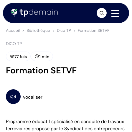
arrow_forward
Accueil
Bibliothèque
Dico TP
Formation SETVF
DICO TP
visibility
schedule
77 fois
1 min
Formation SETVF
Programme éducatif spécialisé en conduite de travaux
ferroviaires proposé par le Syndicat des entrepreneurs