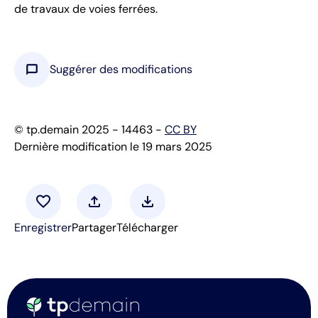
de travaux de voies ferrées.
chat_bubble
Suggérer des modifications
© tp.demain 2025 - 14463 -
CC BY
Dernière modification le 19 mars 2025
favorite
upload
download
Enregistrer
Partager
Télécharger