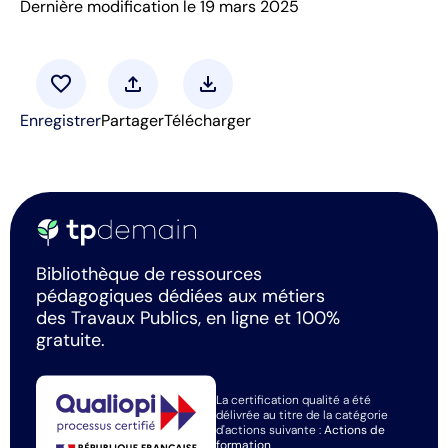
Dernière modification le 19 mars 2025
favorite
upload
download
Enregistrer
Partager
Télécharger
Bibliothèque de ressources
pédagogiques dédiées aux métiers
des Travaux Publics, en ligne et 100%
gratuite.
La certification qualité a été
délivrée au titre de la catégorie
d'actions suivante :
Actions de
formation