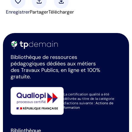
favorite
upload
download
Enregistrer
Partager
Télécharger
Bibliothèque de ressources
pédagogiques dédiées aux métiers
des Travaux Publics, en ligne et 100%
gratuite.
La certification qualité a été
délivrée au titre de la catégorie
d'actions suivante :
Actions de
formation
Bibliothèque