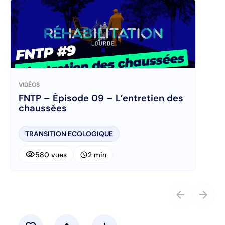
VIDÉOS
FNTP – Épisode 09 – L’entretien des
chaussées
TRANSITION ECOLOGIQUE
visibility
schedule
580 vues
2 min
arrow_back
arrow_forward