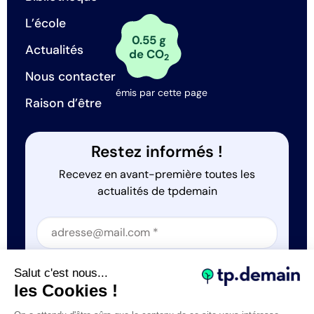
L’école
0.55 g
Actualités
de CO
2
Nous contacter
émis par cette page
Raison d’être
Restez informés !
Recevez en avant-première toutes les
actualités de tpdemain
Section
Section
J'accepte que tp.demain utilise mes informations
Salut c'est nous...
*
les Cookies !