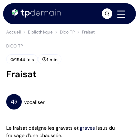
arrow_forward
Accueil
Bibliothèque
Dico TP
Fraisat
DICO TP
visibility
schedule
1944 fois
1 min
Fraisat
Le fraisat désigne les gravats et
graves
issus du
fraisage d’une chaussée.