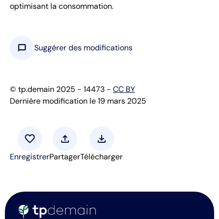
optimisant la consommation.
chat_bubble
Suggérer des modifications
© tp.demain 2025 - 14473 -
CC BY
Dernière modification le 19 mars 2025
favorite
upload
download
Enregistrer
Partager
Télécharger