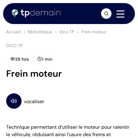
arrow_forward
Accueil
Bibliothèque
Dico TP
Frein moteur
DICO TP
visibility
schedule
29 fois
1 min
Frein moteur
Technique permettant d’utiliser le moteur pour ralentir
le véhicule, réduisant ainsi l’usure des freins et