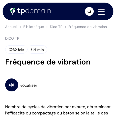
arrow_forward
Accueil
Bibliothèque
Dico TP
Fréquence de vibration
DICO TP
visibility
schedule
32 fois
1 min
Fréquence de vibration
Nombre de cycles de vibration par minute, déterminant
l’efficacité du compactage du béton selon la taille des