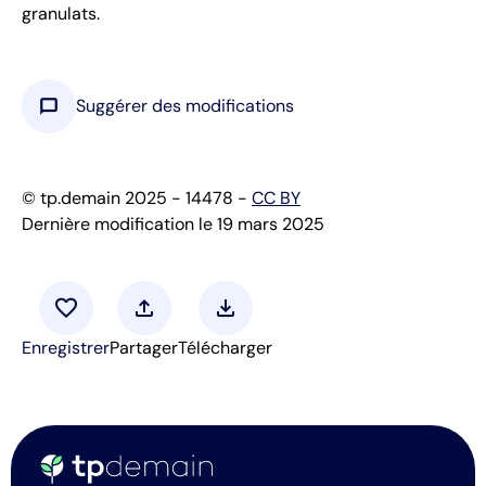
granulats.
chat_bubble
Suggérer des modifications
© tp.demain 2025 - 14478 -
CC BY
Dernière modification le 19 mars 2025
favorite
upload
download
Enregistrer
Partager
Télécharger