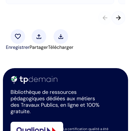
arrow_back
arrow_forward
favorite
upload
download
Enregistrer
Partager
Télécharger
Bibliothèque de ressources
pédagogiques dédiées aux métiers
des Travaux Publics, en ligne et 100%
gratuite.
La certification qualité a été