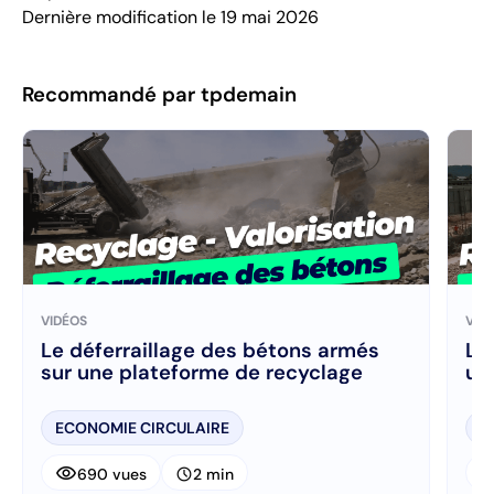
Dernière modification le 19 mai 2026
Recommandé par tpdemain
VIDÉOS
VID
Le déferraillage des bétons armés
Le
sur une plateforme de recyclage
un
ECONOMIE CIRCULAIRE
E
visibility
visibi
schedule
690 vues
2 min