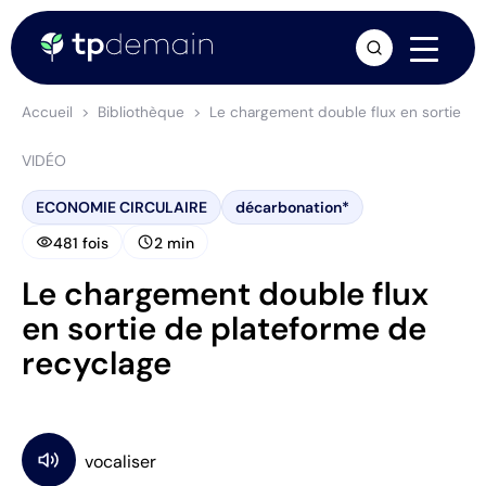
arrow_forward
Accueil
Bibliothèque
Le chargement double flux en sortie de
VIDÉO
ECONOMIE CIRCULAIRE
décarbonation*
visibility
schedule
481 fois
2 min
Le chargement double flux
en sortie de plateforme de
recyclage