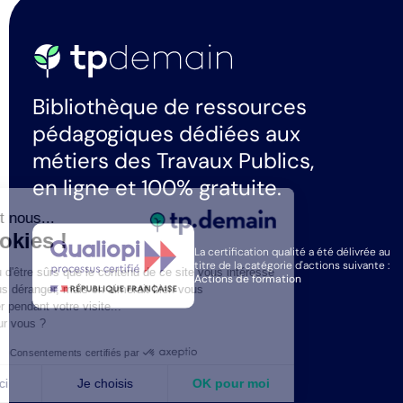
Bibliothèque de ressources
pédagogiques dédiées aux
métiers des Travaux Publics,
en ligne et 100% gratuite.
Salut c'est nous...
les Cookies !
La certification qualité a été délivrée au
titre de la catégorie d'actions suivante :
On a attendu d'être sûrs que le contenu de ce site vous intéresse
Actions de formation
avant de vous déranger, mais on aimerait bien vous
accompagner pendant votre visite...
C'est OK pour vous ?
Consentements certifiés par
Non merci
Je choisis
OK pour moi