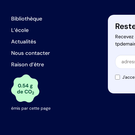
Bibliothèque
Reste
L’école
Recevez 
Actualités
tpdemai
Nous contacter
Secti
Raison d’être
Secti
J'acce
0.54 g
de CO
2
émis par cette page