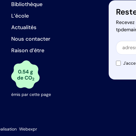
Bibliothèque
Reste
L’école
Recevez 
Actualités
tpdemai
Nous contacter
Secti
Raison d’être
Secti
J'acce
0.54 g
de CO
2
émis par cette page
s Options
alisation
Webexpr
ètres de confidentialité, en garantissant la conformité avec le