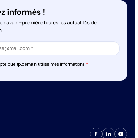
z informés !
en avant-première toutes les actualités de
n
on
on
pte que tp.demain utilise mes informations
*
s réglementations. Personnalisez vos préférences pour contrôler