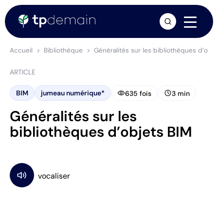
arrow_forward
Accueil
Bibliothèque
Généralités sur les bibliothèques d’obje
ARTICLE
visibility
schedule
BIM
jumeau numérique*
635 fois
3 min
Généralités sur les
bibliothèques d’objets BIM