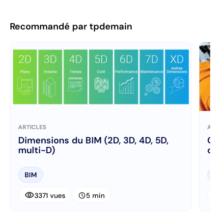
Recommandé par tpdemain
ARTICLES
ART
Dimensions du BIM (2D, 3D, 4D, 5D,
Gé
multi-D)
ch
BIM
B
visibility
visibi
schedule
3371 vues
5 min