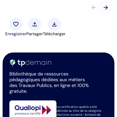
arrow_back
arrow_forward
favorite
upload
download
Enregistrer
Partager
Télécharger
Bibliothèque de ressources
pédagogiques dédiées aux métiers
des Travaux Publics, en ligne et 100%
gratuite.
La certification qualité a été
délivrée au titre de la catégorie
d'actions suivante :
Actions de