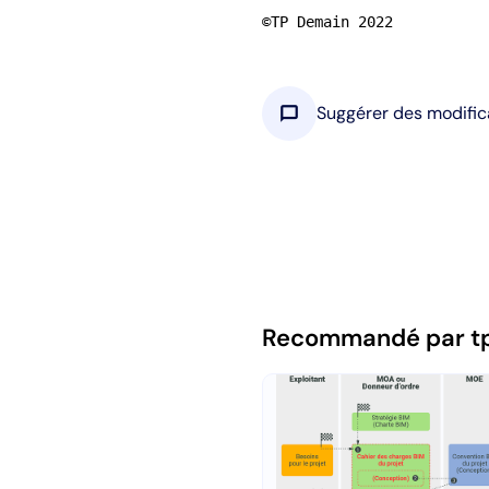
©TP Demain 2022
chat_bubble
Suggérer des modific
Recommandé par t