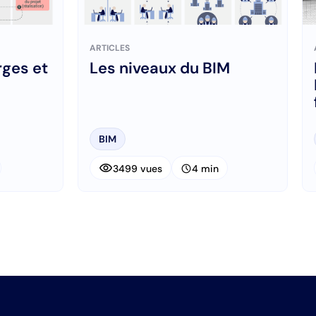
ARTICLES
rges et
Les niveaux du BIM
BIM
visibility
schedule
3499 vues
4 min