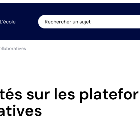
L’école
Rechercher un sujet
ollaboratives
tés sur les platef
atives