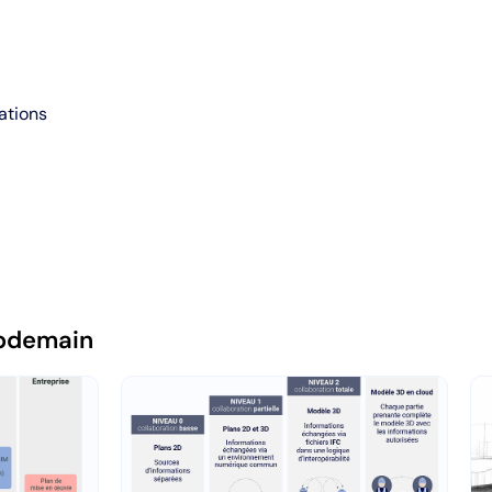
ations
pdemain