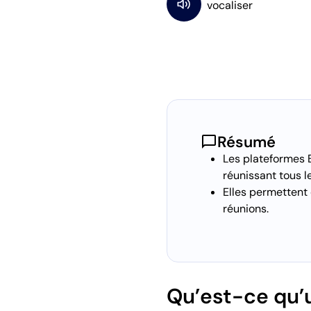
chat_bubble
Résumé
Les plateformes B
réunissant tous l
Elles permettent 
réunions.
Qu’est-ce qu’