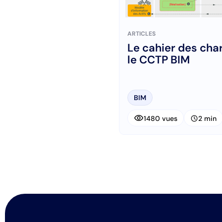
ARTICLES
Le cahier des cha
le CCTP BIM
BIM
visibility
schedule
1480 vues
2 min