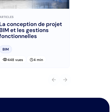
ARTICLES
La conception de projet
BIM et les gestions
fonctionnelles
BIM
visibility
schedule
448 vues
4 min
arrow_back
arrow_forward