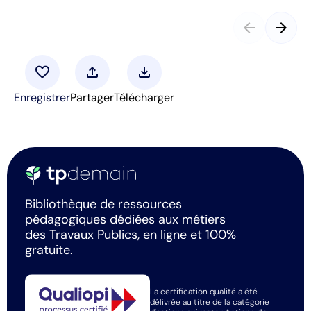
arrow_back
arrow_forward
favorite
upload
download
Enregistrer
Partager
Télécharger
Bibliothèque de ressources
pédagogiques dédiées aux métiers
des Travaux Publics, en ligne et 100%
gratuite.
La certification qualité a été
délivrée au titre de la catégorie