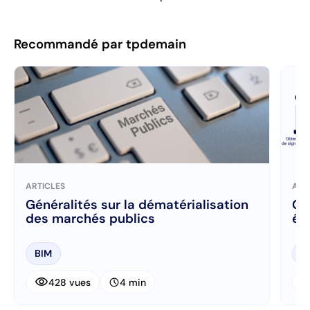
Recommandé par tpdemain
ARTICLES
ART
Généralités sur la dématérialisation
Gé
des marchés publics
él
BIM
M
visibility
visibi
schedule
428 vues
4 min