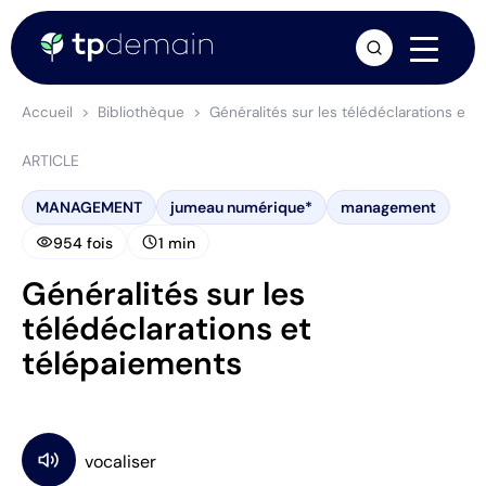
arrow_forward
Accueil
Bibliothèque
Généralités sur les télédéclarations et 
ARTICLE
MANAGEMENT
jumeau numérique*
management
visibility
schedule
954 fois
1 min
Généralités sur les
télédéclarations et
télépaiements