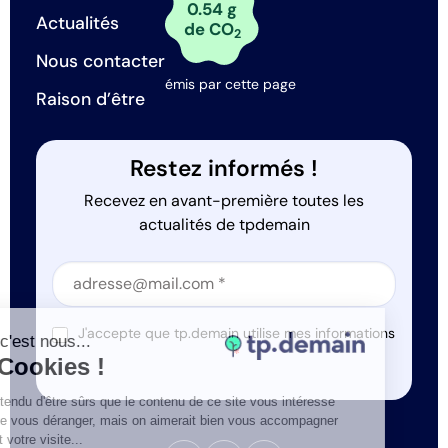
0.54 g
Actualités
de CO
2
Nous contacter
émis par cette page
Raison d’être
Restez informés !
Recevez en avant-première toutes les
actualités de tpdemain
Section
Section
J'accepte que tp.demain utilise mes informations
Salut c'est nous...
*
les Cookies !
On a attendu d'être sûrs que le contenu de ce site vous intéresse
avant de vous déranger, mais on aimerait bien vous accompagner
pendant votre visite...