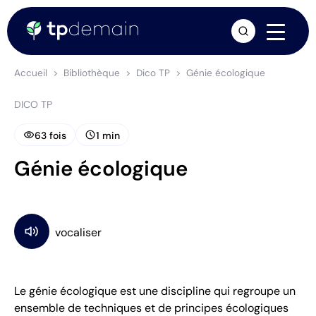
arrow_forward
Accueil
Bibliothèque
Dico TP
Génie écologique
DICO TP
visibility
schedule
63 fois
1 min
Génie écologique
Le génie écologique est une discipline qui regroupe un
ensemble de techniques et de principes écologiques