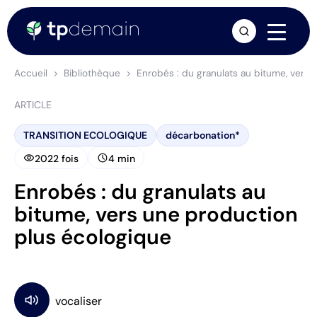
arrow_forward
Accueil
Bibliothèque
Enrobés : du granulats au bitume, vers
ARTICLE
TRANSITION ECOLOGIQUE
décarbonation*
visibility
schedule
2022 fois
4 min
Enrobés : du granulats au
bitume, vers une production
plus écologique