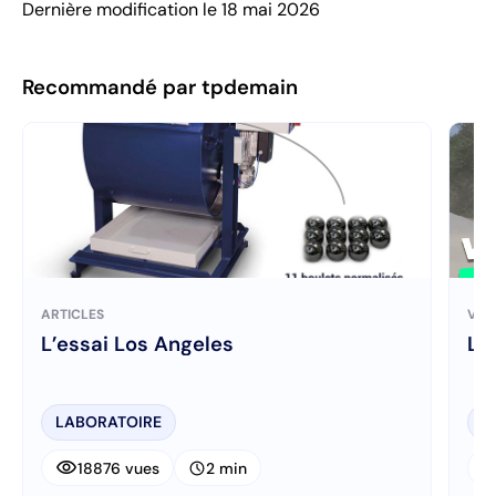
Dernière modification le 18 mai 2026
Recommandé par tpdemain
ARTICLES
VID
L’essai Los Angeles
La
LABORATOIRE
V
visibility
visibi
schedule
18876 vues
2 min