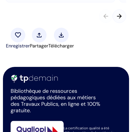
arrow_back
arrow_forward
favorite
upload
download
Enregistrer
Partager
Télécharger
Bibliothèque de ressources
pédagogiques dédiées aux métiers
des Travaux Publics, en ligne et 100%
gratuite.
La certification qualité a été