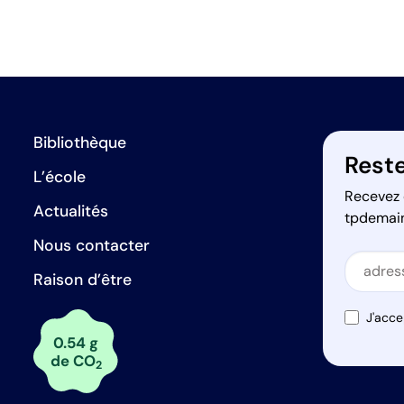
Bibliothèque
Reste
L’école
Recevez 
Actualités
tpdemai
Nous contacter
Secti
Raison d’être
Secti
J'acce
0.54 g
de CO
2