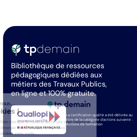
Bibliothèque de ressources
pédagogiques dédiées aux
métiers des Travaux Publics,
en ligne et 100% gratuite.
Salut c'est nous...
les Cookies !
La certification qualité a été délivrée au
titre de la catégorie d'actions suivante :
On a attendu d'être sûrs que le contenu de ce site vous intéresse
Actions de formation
avant de vous déranger, mais on aimerait bien vous
accompagner pendant votre visite...