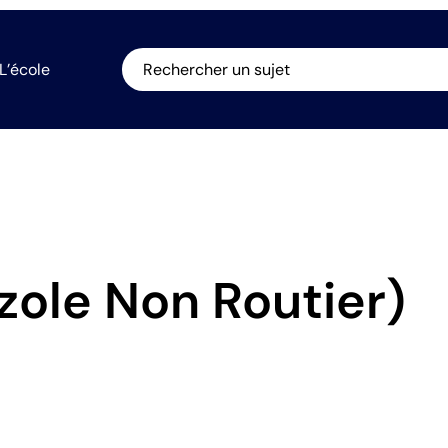
L’école
Rechercher un sujet
ole Non Routier)