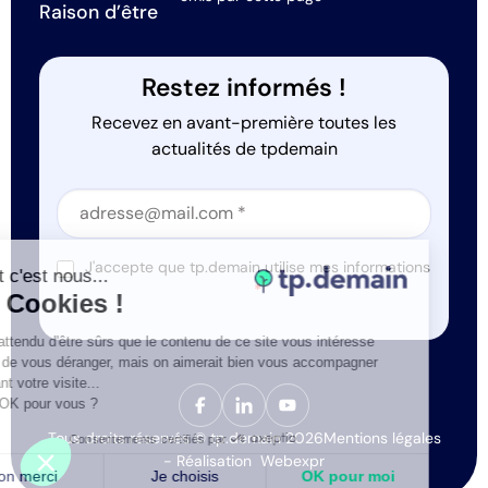
Raison d’être
Restez informés !
Recevez en avant-première toutes les
actualités de tpdemain
Section
Section
J'accepte que tp.demain utilise mes informations
Salut c'est nous...
*
les Cookies !
On a attendu d'être sûrs que le contenu de ce site vous intéresse
avant de vous déranger, mais on aimerait bien vous accompagner
pendant votre visite...
C'est OK pour vous ?
Tous droits réservés © tp.demain 2026
Mentions légales
Consentements certifiés par
- Réalisation
Webexpr
Non merci
Je choisis
OK pour moi