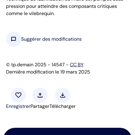
pression pour atteindre des composants critiques
comme le vilebrequin.
chat_bubble
Suggérer des modifications
© tp.demain 2025 - 14547 -
CC BY
Dernière modification le 19 mars 2025
favorite
upload
download
Enregistrer
Partager
Télécharger