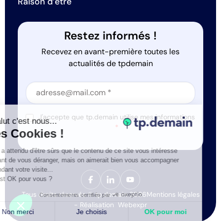
Raison d’être
Restez informés !
Recevez en avant-première toutes les
actualités de tpdemain
Section
Section
J'accepte que tp.demain utilise mes informations
Salut c'est nous...
*
les Cookies !
On a attendu d'être sûrs que le contenu de ce site vous intéresse
avant de vous déranger, mais on aimerait bien vous accompagner
pendant votre visite...
C'est OK pour vous ?
Tous droits réservés © tp.demain 2026
Mentions légales
Consentements certifiés par
- Réalisation
Webexpr
Non merci
Je choisis
OK pour moi