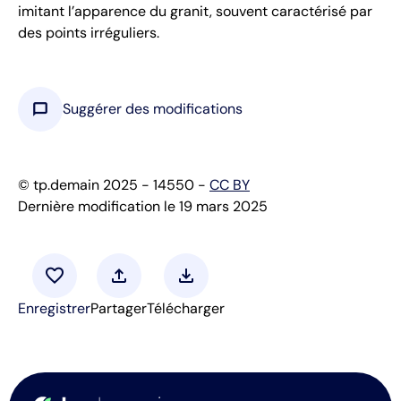
imitant l’apparence du granit, souvent caractérisé par
des points irréguliers.
chat_bubble
Suggérer des modifications
© tp.demain 2025 - 14550 -
CC BY
Dernière modification le 19 mars 2025
favorite
upload
download
Enregistrer
Partager
Télécharger