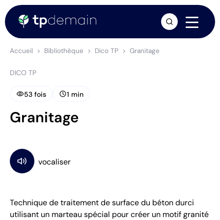
arrow_forward
Accueil
Bibliothèque
Dico TP
Granitage
DICO TP
visibility
schedule
53 fois
1 min
Granitage
Technique de traitement de surface du béton durci
utilisant un marteau spécial pour créer un motif granité