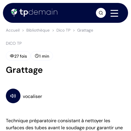
arrow_forward
Accueil
Bibliothèque
Dico TP
Grattage
DICO TP
visibility
schedule
27 fois
1 min
Grattage
Technique préparatoire consistant à nettoyer les
surfaces des tubes avant le soudage pour garantir une