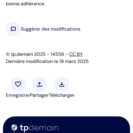
bonne adhérence.
chat_bubble
Suggérer des modifications
© tp.demain 2025 - 14556 -
CC BY
Dernière modification le 19 mars 2025
favorite
upload
download
Enregistrer
Partager
Télécharger