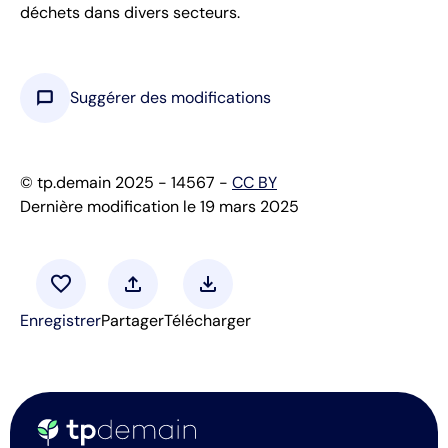
déchets dans divers secteurs.
chat_bubble
Suggérer des modifications
© tp.demain 2025 - 14567 -
CC BY
Dernière modification le 19 mars 2025
favorite
upload
download
Enregistrer
Partager
Télécharger