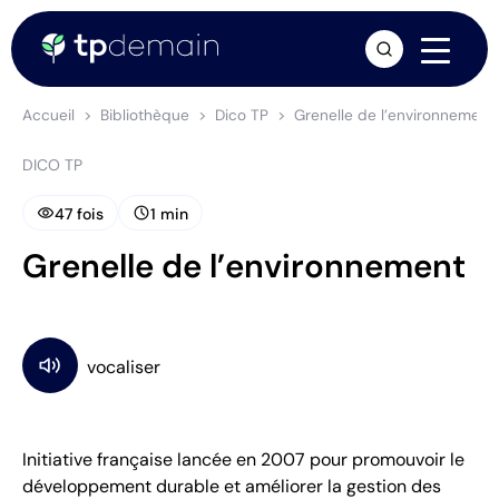
arrow_forward
Accueil
Bibliothèque
Dico TP
Grenelle de l’environnement
DICO TP
visibility
schedule
47 fois
1 min
Grenelle de l’environnement
Initiative française lancée en 2007 pour promouvoir le
développement durable et améliorer la gestion des