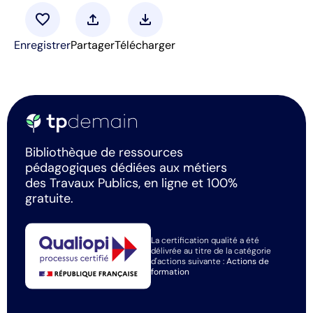
favorite
upload
download
Enregistrer
Partager
Télécharger
Bibliothèque de ressources
pédagogiques dédiées aux métiers
des Travaux Publics, en ligne et 100%
gratuite.
La certification qualité a été
délivrée au titre de la catégorie
d'actions suivante :
Actions de
formation