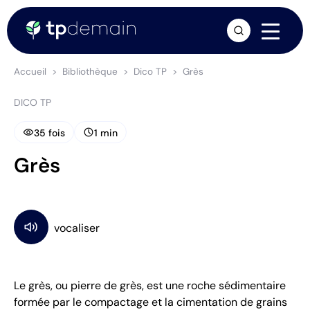
arrow_forward
Accueil
Bibliothèque
Dico TP
Grès
DICO TP
visibility
schedule
35 fois
1 min
Grès
Le grès, ou pierre de grès, est une roche sédimentaire
formée par le compactage et la cimentation de grains