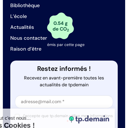
Bibliothèque
L’école
0.54 g
Actualités
de CO
2
Nous contacter
émis par cette page
Raison d’être
Restez informés !
Recevez en avant-première toutes les
actualités de tpdemain
Section
Section
J'accepte que tp.demain utilise mes informations
Salut c'est nous...
*
les Cookies !