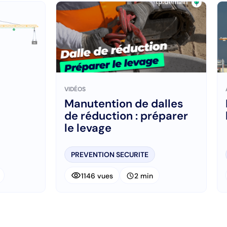
VIDÉOS
Manutention de dalles
de réduction : préparer
le levage
PREVENTION SECURITE
visibility
schedule
1146 vues
2 min