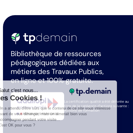
Bibliothèque de ressources
pédagogiques dédiées aux
métiers des Travaux Publics,
en ligne et 100% gratuite.
Salut c'est nous...
les Cookies !
La certification qualité a été délivrée au
titre de la catégorie d'actions suivante :
On a attendu d'être sûrs que le contenu de ce site vous intéresse
Actions de formation
avant de vous déranger, mais on aimerait bien vous
accompagner pendant votre visite...
C'est OK pour vous ?