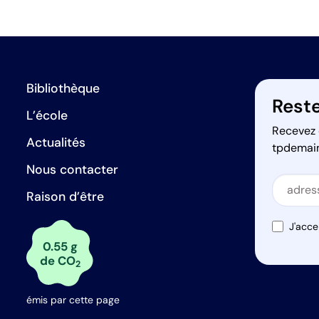
Bibliothèque
Reste
L’école
Recevez 
Actualités
tpdemai
Nous contacter
Secti
Raison d’être
Secti
J'acce
0.55 g
de CO
2
émis par cette page