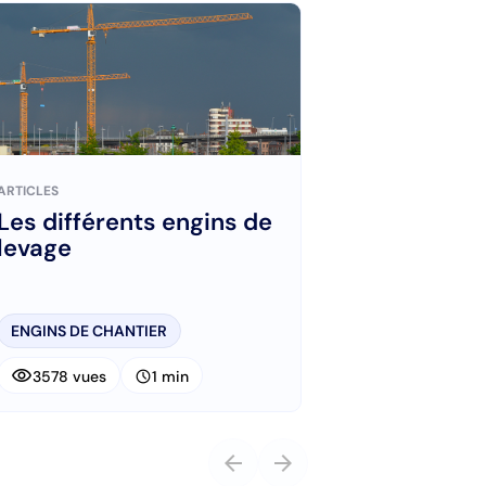
ARTICLES
Les différents engins de
levage
ENGINS DE CHANTIER
visibility
schedule
3578 vues
1 min
arrow_back
arrow_forward