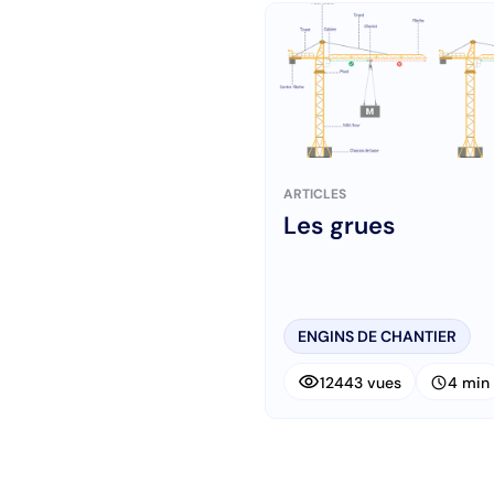
ARTICLES
Les grues
ENGINS DE CHANTIER
visibility
schedule
12443 vues
4 min