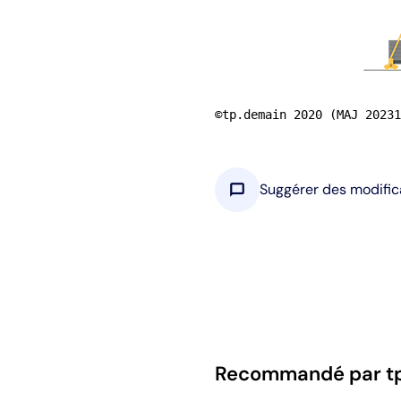
©tp.demain 2020 (MAJ 20231
chat_bubble
Suggérer des modific
Recommandé par t