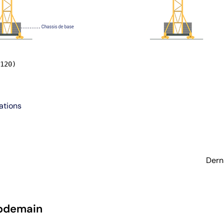
120)
ations
Dern
pdemain