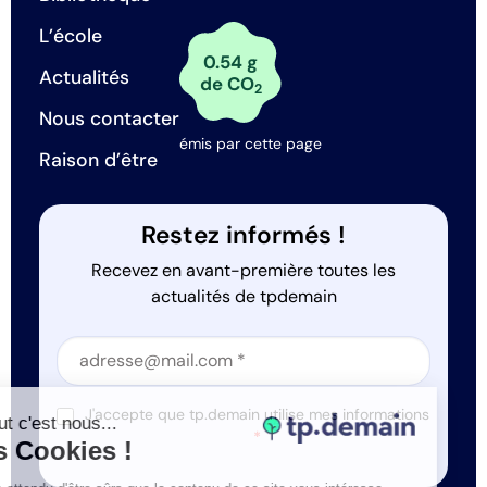
L’école
0.54 g
Actualités
de CO
2
Nous contacter
émis par cette page
Raison d’être
Restez informés !
Recevez en avant-première toutes les
actualités de tpdemain
Section
Section
J'accepte que tp.demain utilise mes informations
Salut c'est nous...
*
les Cookies !