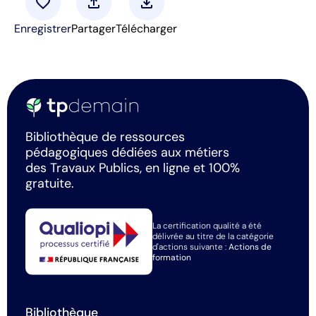
favorite
upload
download
Enregistrer
Partager
Télécharger
Bibliothèque de ressources
pédagogiques dédiées aux métiers
des Travaux Publics, en ligne et 100%
gratuite.
La certification qualité a été
délivrée au titre de la catégorie
d'actions suivante :
Actions de
formation
Bibliothèque