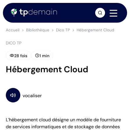
arrow_forward
Accueil
Bibliothèque
Dico TP
Hébergement Cloud
DICO TP
visibility
schedule
28 fois
1 min
Hébergement Cloud
L’hébergement cloud désigne un modèle de fourniture
de services informatiques et de stockage de données