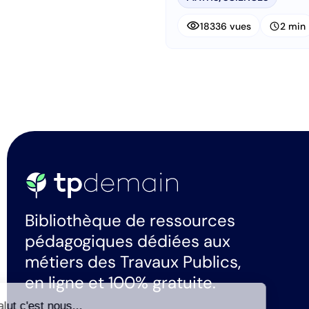
visibility
schedule
18336 vues
2 min
Bibliothèque de ressources
pédagogiques dédiées aux
métiers des Travaux Publics,
en ligne et 100% gratuite.
Salut c'est nous...