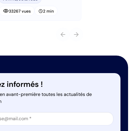
visibility
schedule
33267 vues
2 min
arrow_back
arrow_forward
z informés !
en avant-première toutes les actualités de
n
on