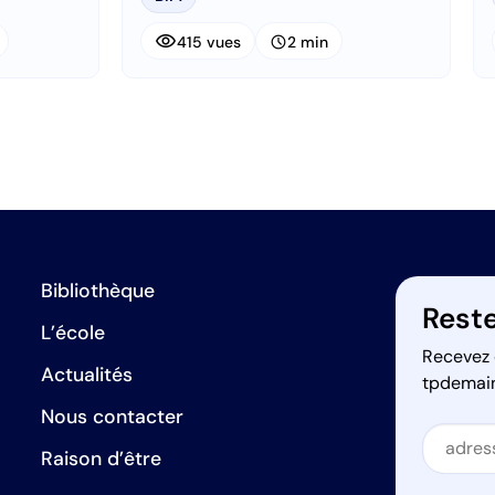
visibility
schedule
415 vues
2 min
Bibliothèque
Reste
L’école
Recevez 
Actualités
tpdemai
Nous contacter
Secti
Raison d’être