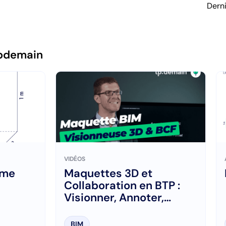
Dern
pdemain
VIDÉOS
ume
Maquettes 3D et
Collaboration en BTP :
Visionner, Annoter,
Optimiser avec le BCF
BIM