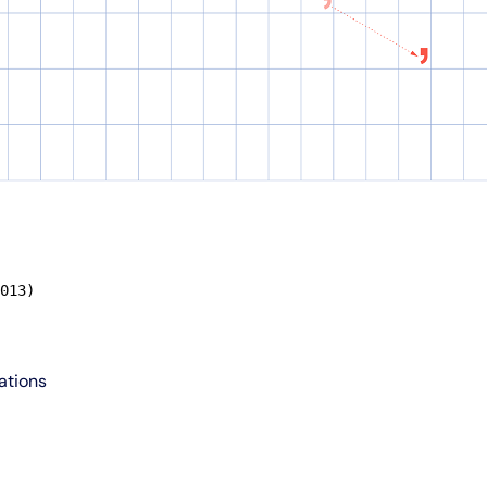
013)
ations