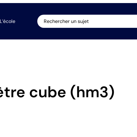
L’école
Rechercher un sujet
tre cube (hm3)