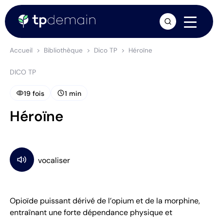
arrow_forward
Accueil
Bibliothèque
Dico TP
Héroïne
DICO TP
visibility
schedule
19 fois
1 min
Héroïne
Opioïde puissant dérivé de l’opium et de la morphine,
entraînant une forte dépendance physique et