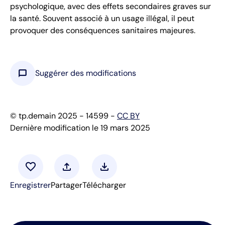
psychologique, avec des effets secondaires graves sur
la santé. Souvent associé à un usage illégal, il peut
provoquer des conséquences sanitaires majeures.
chat_bubble
Suggérer des modifications
© tp.demain 2025 - 14599 -
CC BY
Dernière modification le 19 mars 2025
favorite
upload
download
Enregistrer
Partager
Télécharger