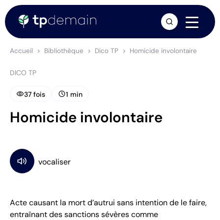
arrow_forward
Accueil
Bibliothèque
Dico TP
Homicide involontaire
DICO TP
visibility
schedule
37 fois
1 min
Homicide involontaire
Acte causant la mort d’autrui sans intention de le faire,
entraînant des sanctions sévères comme