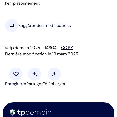
l’emprisonnement.
chat_bubble
Suggérer des modifications
© tp.demain 2025 - 14604 -
CC BY
Dernière modification le 19 mars 2025
favorite
upload
download
Enregistrer
Partager
Télécharger