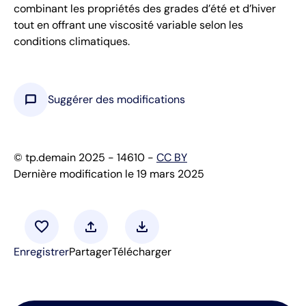
combinant les propriétés des grades d’été et d’hiver
tout en offrant une viscosité variable selon les
conditions climatiques.
chat_bubble
Suggérer des modifications
© tp.demain 2025 - 14610 -
CC BY
Dernière modification le 19 mars 2025
favorite
upload
download
Enregistrer
Partager
Télécharger