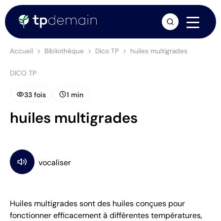
arrow_forward
Accueil
Bibliothèque
Dico TP
huiles multigrades
DICO TP
visibility
schedule
33 fois
1 min
huiles multigrades
Huiles multigrades sont des huiles conçues pour
fonctionner efficacement à différentes températures,