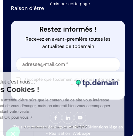
émis par cette page
Raison d’être
Restez informés !
Recevez en avant-première toutes les
actualités de tpdemain
Section
Section
J'accepte que tp.demain utilise mes informations
Salut c'est nous...
*
les Cookies !
On a attendu d'être sûrs que le contenu de ce site vous intéresse
avant de vous déranger, mais on aimerait bien vous accompagner
pendant votre visite...
C'est OK pour vous ?
Tous droits réservés © tp.demain 2026
Mentions légales
Consentements certifiés par
- Réalisation
Webexpr