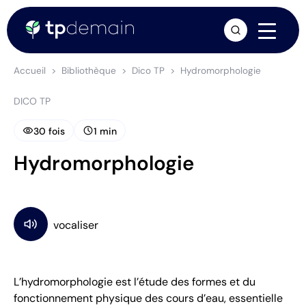
arrow_forward
Accueil
Bibliothèque
Dico TP
Hydromorphologie
DICO TP
visibility
schedule
30 fois
1 min
Hydromorphologie
L’hydromorphologie est l’étude des formes et du
fonctionnement physique des cours d’eau, essentielle