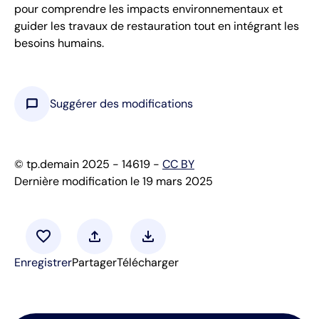
pour comprendre les impacts environnementaux et
guider les travaux de restauration tout en intégrant les
besoins humains.
chat_bubble
Suggérer des modifications
© tp.demain 2025 - 14619 -
CC BY
Dernière modification le 19 mars 2025
favorite
upload
download
Enregistrer
Partager
Télécharger