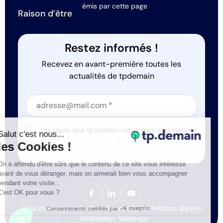
émis par cette page
Raison d’être
Restez informés !
Recevez en avant-première toutes les
actualités de tpdemain
Section
Section
J'accepte que tp.demain utilise mes informations
Salut c'est nous...
*
les Cookies !
On a attendu d'être sûrs que le contenu de ce site vous intéresse
avant de vous déranger, mais on aimerait bien vous accompagner
pendant votre visite...
C'est OK pour vous ?
Tous droits réservés © tp.demain 2026
Mentions légales
Consentements certifiés par
- Réalisation
Webexpr