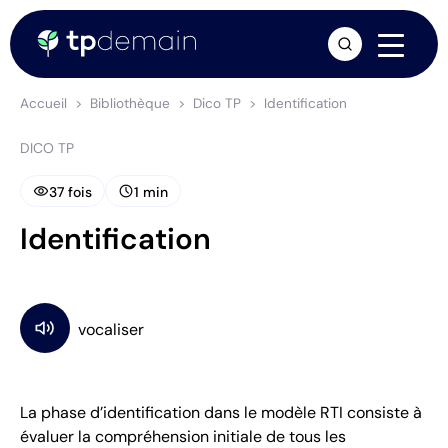
arrow_forward
Accueil
Bibliothèque
Dico TP
Identification
DICO TP
visibility
schedule
37 fois
1 min
Identification
La phase d’identification dans le modèle RTI consiste à
évaluer la compréhension initiale de tous les