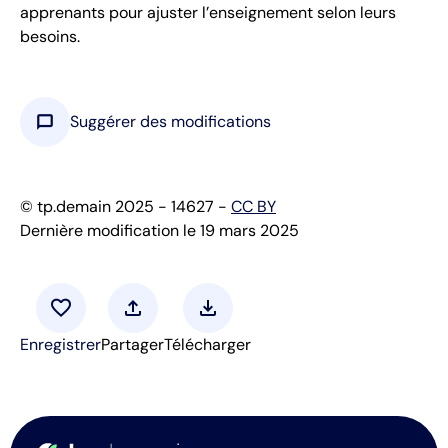
apprenants pour ajuster l’enseignement selon leurs
besoins.
chat_bubble
Suggérer des modifications
© tp.demain 2025 - 14627 -
CC BY
Dernière modification le 19 mars 2025
favorite
upload
download
Enregistrer
Partager
Télécharger