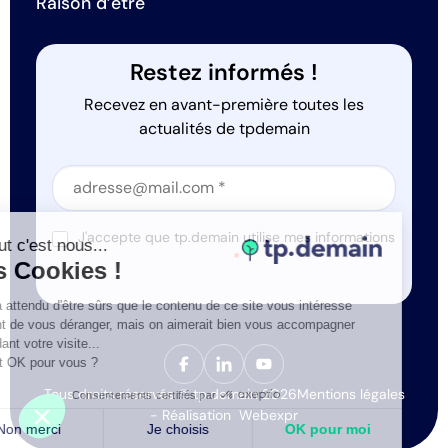
Raison d’être
Restez informés !
Recevez en avant-première toutes les
actualités de tpdemain
Section
Section
J'accepte que tp.demain utilise mes informations
Salut c'est nous...
*
les Cookies !
On a attendu d'être sûrs que le contenu de ce site vous intéresse
avant de vous déranger, mais on aimerait bien vous accompagner
pendant votre visite...
C'est OK pour vous ?
Tous droits réservés © tp.demain 2026
Mentions légales
Consentements certifiés par
- Réalisation
Webexpr
Non merci
Je choisis
OK pour moi