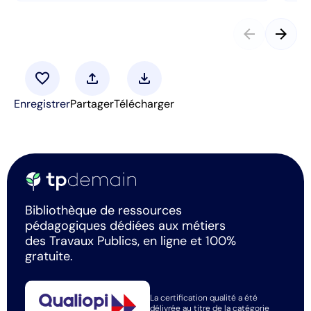
arrow_back
arrow_forward
favorite
upload
download
Enregistrer
Partager
Télécharger
Bibliothèque de ressources
pédagogiques dédiées aux métiers
des Travaux Publics, en ligne et 100%
gratuite.
La certification qualité a été
délivrée au titre de la catégorie