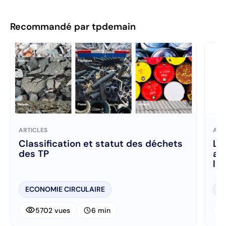
Recommandé par tpdemain
ARTICLES
ART
Classification et statut des déchets
La
des TP
au
les
ECONOMIE CIRCULAIRE
E
visibility
visibi
schedule
5702 vues
6 min