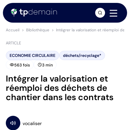
arrow_forward
Accueil
Bibliothèque
Intégrer la valorisation et réemploi des
ARTICLE
ECONOMIE CIRCULAIRE
déchets/recyclage*
visibility
schedule
563 fois
3 min
Intégrer la valorisation et
réemploi des déchets de
chantier dans les contrats