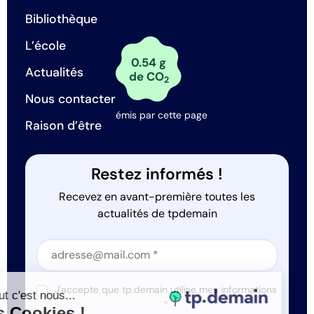
Bibliothèque
L’école
0.54 g
Actualités
de CO
2
Nous contacter
émis par cette page
Raison d’être
Restez informés !
Recevez en avant-première toutes les
actualités de tpdemain
Section
Section
J'accepte que tp.demain utilise mes informations
Salut c'est nous...
*
les Cookies !