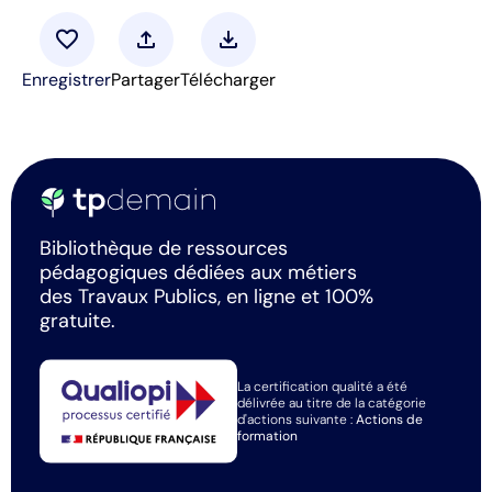
favorite
upload
download
Enregistrer
Partager
Télécharger
Bibliothèque de ressources
pédagogiques dédiées aux métiers
des Travaux Publics, en ligne et 100%
gratuite.
La certification qualité a été
délivrée au titre de la catégorie
d'actions suivante :
Actions de
formation