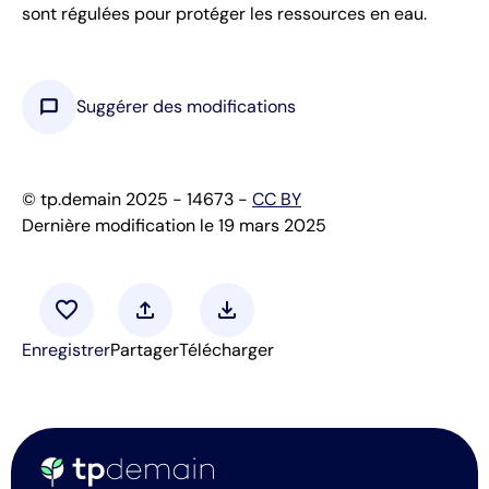
sont régulées pour protéger les ressources en eau.
chat_bubble
Suggérer des modifications
© tp.demain 2025 - 14673 -
CC BY
Dernière modification le 19 mars 2025
favorite
upload
download
Enregistrer
Partager
Télécharger