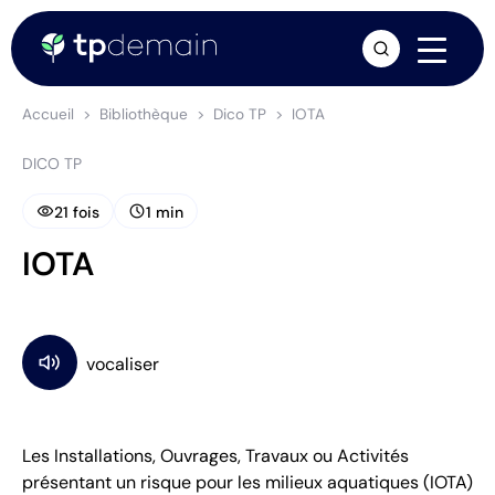
arrow_forward
Accueil
Bibliothèque
Dico TP
IOTA
DICO TP
visibility
schedule
21 fois
1 min
IOTA
Les Installations, Ouvrages, Travaux ou Activités
présentant un risque pour les milieux aquatiques (IOTA)