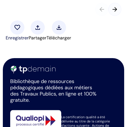
arrow_back
arrow_forward
favorite
upload
download
Enregistrer
Partager
Télécharger
Bibliothèque de ressources
pédagogiques dédiées aux métiers
des Travaux Publics, en ligne et 100%
gratuite.
La certification qualité a été
délivrée au titre de la catégorie
d'actions suivante :
Actions de