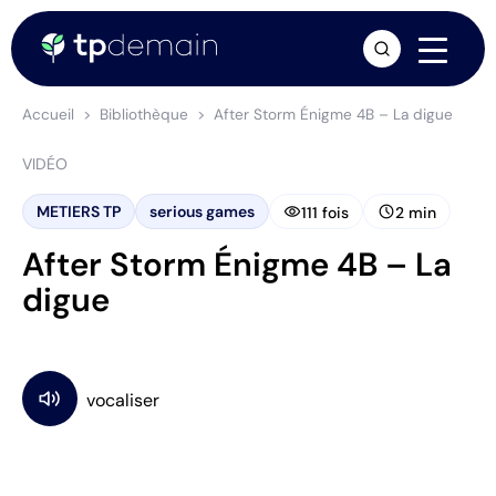
arrow_forward
Accueil
Bibliothèque
After Storm Énigme 4B – La digue
VIDÉO
visibility
schedule
METIERS TP
serious games
111 fois
2 min
After Storm Énigme 4B – La
digue