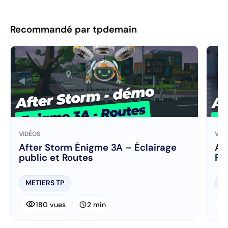
Recommandé par tpdemain
VIDÉOS
VID
After Storm Énigme 3A – Éclairage
After S
public et Routes
Po
METIERS TP
M
visibility
visibi
schedule
180 vues
2 min