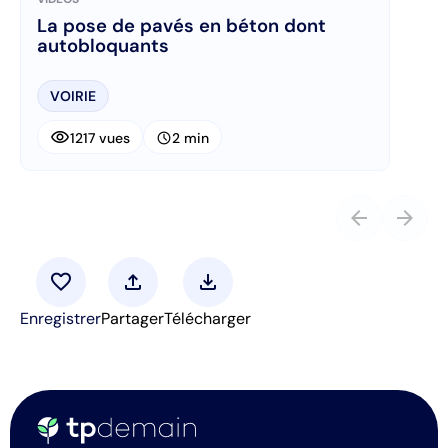
La pose de pavés en béton dont
autobloquants
VOIRIE
visibility
schedule
1217 vues
2 min
arrow_back
arrow_forward
favorite
upload
download
Enregistrer
Partager
Télécharger