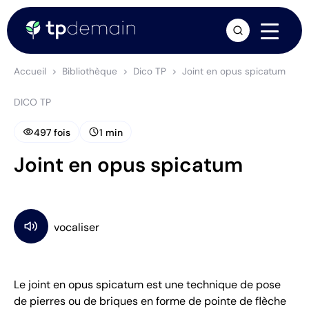
arrow_forward
Accueil
Bibliothèque
Dico TP
Joint en opus spicatum
DICO TP
visibility
schedule
497 fois
1 min
Joint en opus spicatum
Le joint en opus spicatum est une technique de pose
de pierres ou de briques en forme de pointe de flèche