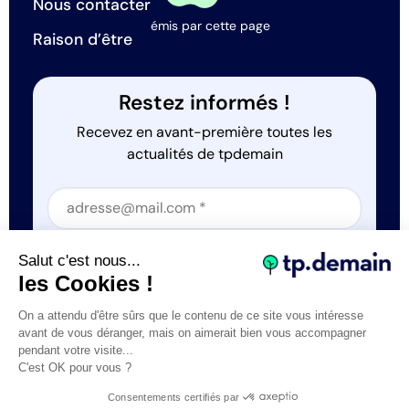
Nous contacter
émis par cette page
Raison d’être
Restez informés !
Recevez en avant-première toutes les
actualités de tpdemain
Section
Section
J'accepte que tp.demain utilise mes informations
Salut c'est nous...
*
les Cookies !
On a attendu d'être sûrs que le contenu de ce site vous intéresse
avant de vous déranger, mais on aimerait bien vous accompagner
pendant votre visite...
C'est OK pour vous ?
Tous droits réservés © tp.demain 2026
Mentions légales
Consentements certifiés par