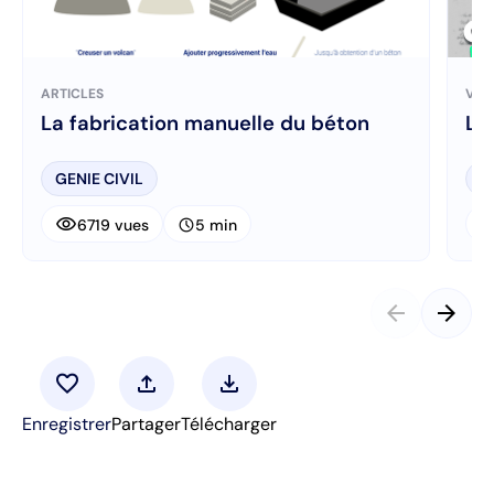
ARTICLES
VID
La fabrication manuelle du béton
Le
GENIE CIVIL
M
visibility
visibi
schedule
6719 vues
5 min
arrow_back
arrow_forward
favorite
upload
download
Enregistrer
Partager
Télécharger