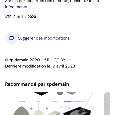
Sur les particularités des ciments, consultez le site
infociments
.
©TP Demain 2020
chat_bubble
Suggérer des modifications
© tp.demain 2020 - 511 -
CC BY
Dernière modification le 19 avril 2023
Recommandé par tpdemain