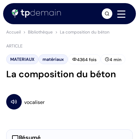
arrow_forward
Accueil
Bibliothèque
La composition du béton
ARTICLE
visibility
schedule
MATERIAUX
matériaux
4364 fois
4 min
La composition du béton
chat_bubble
Résumé