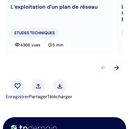
L’exploitation d’un plan de réseau
La
ca
po
ETUDES TECHNIQUES
R
visibility
visibi
schedule
4366 vues
5 min
arrow_back
arrow_forward
favorite
upload
download
Enregistrer
Partager
Télécharger