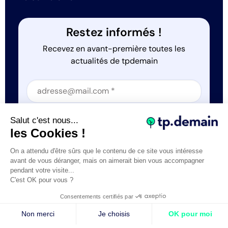
Restez informés !
Recevez en avant-première toutes les
actualités de tpdemain
Section
Section
J'accepte que tp.demain utilise mes informations
Salut c'est nous...
*
les Cookies !
On a attendu d'être sûrs que le contenu de ce site vous intéresse
avant de vous déranger, mais on aimerait bien vous accompagner
pendant votre visite...
C'est OK pour vous ?
Tous droits réservés © tp.demain 2026
Mentions légales
Consentements certifiés par
- Réalisation
Webexpr
Non merci
Je choisis
OK pour moi