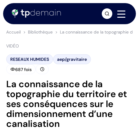
arrow_forward
Accueil
Bibliothèque
La connaissance de la topographie du t
VIDÉO
RESEAUX HUMIDES
aep/gravitaire
visibility
schedule
687 fois
La connaissance de la
topographie du territoire et
ses conséquences sur le
dimensionnement d’une
canalisation