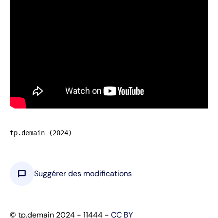
tp.demain (2024)
chat_bubble
Suggérer des modifications
© tp.demain 2024 - 11444 -
CC BY