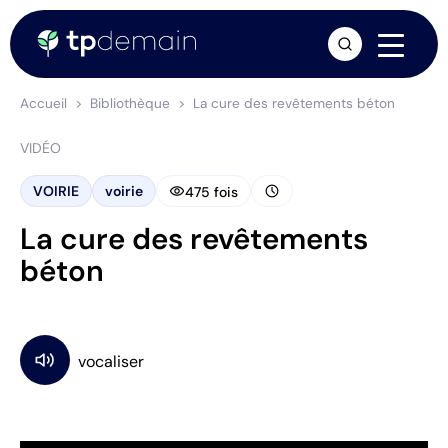
arrow_forward
Accueil
Bibliothèque
La cure des revêtements béton
VIDÉO
visibility
schedule
VOIRIE
voirie
475 fois
La cure des revêtements
béton