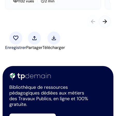
visibility
visibi
schedule
1132 vues
2 min
arrow_back
arrow_forward
favorite
upload
download
Enregistrer
Partager
Télécharger
Bibliothèque de ressources
pédagogiques dédiées aux métiers
des Travaux Publics, en ligne et 100%
gratuite.