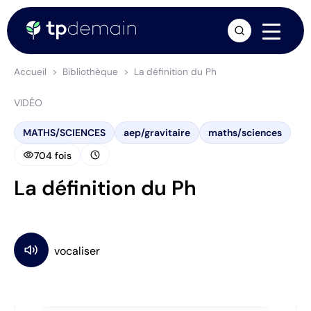
arrow_forward
Accueil
Bibliothèque
La définition du Ph
VIDÉO
MATHS/SCIENCES
aep/gravitaire
maths/sciences
visibility
schedule
704 fois
La définition du Ph