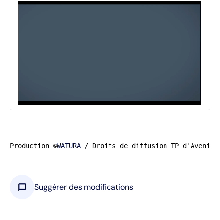
Production ©
WATURA
 / Droits de diffusion TP d'Avenir
chat_bubble
Suggérer des modifications