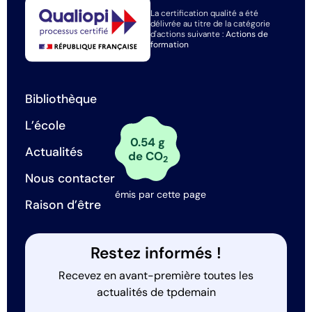
La certification qualité a été
délivrée au titre de la catégorie
d'actions suivante :
Actions de
formation
Bibliothèque
L’école
0.54 g
Actualités
de CO
2
Nous contacter
émis par cette page
Raison d’être
Restez informés !
Recevez en avant-première toutes les
actualités de tpdemain