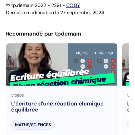
© tp.demain 2022 - 2291 -
CC BY
Dernière modification le 27 septembre 2024
Recommandé par tpdemain
VIDÉOS
VID
L’écriture d’une réaction chimique
L’u
équilibrée
co
MATHS/SCIENCES
M