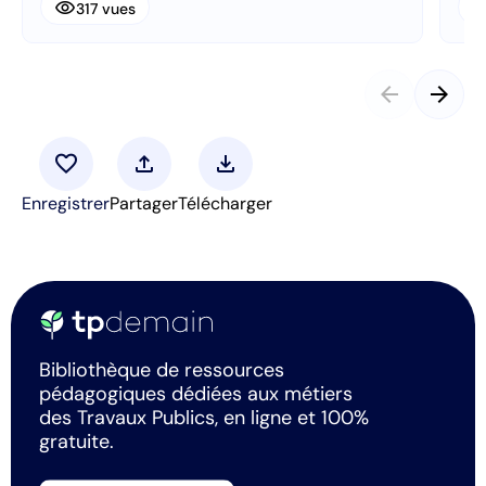
visibility
visibi
317 vues
arrow_back
arrow_forward
favorite
upload
download
Enregistrer
Partager
Télécharger
Bibliothèque de ressources
pédagogiques dédiées aux métiers
des Travaux Publics, en ligne et 100%
gratuite.