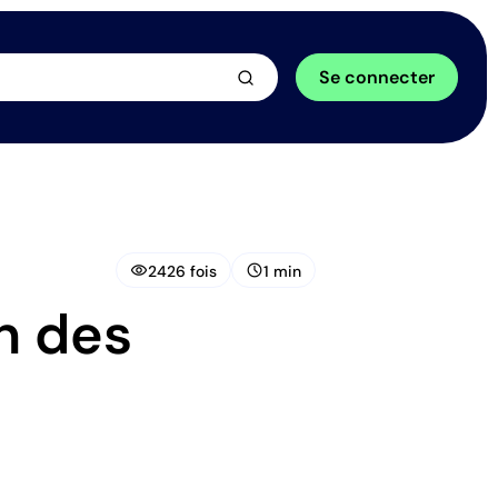
arrow_forward
Se connecter
visibility
schedule
2426 fois
1 min
on des