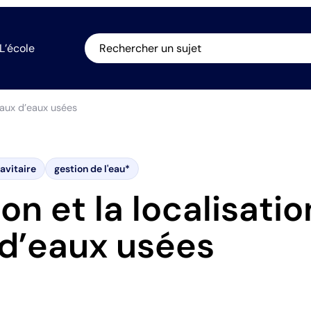
L’école
Rechercher un sujet
eaux d’eaux usées
avitaire
gestion de l'eau*
on et la localisati
d’eaux usées