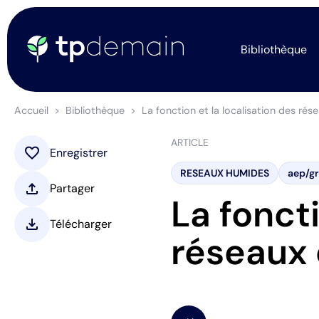
Bibliothèque
Accueil
Bibliothèque
La fonction et la localisation des rés
ARTICLE
favorite
Enregistrer
RESEAUX HUMIDES
aep/gr
upload
Partager
La foncti
download
Télécharger
réseaux 