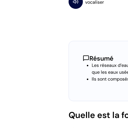
chat_bubble
Résumé
Les réseaux d’eau
que les eaux usée
Ils sont composés
Quelle est la 