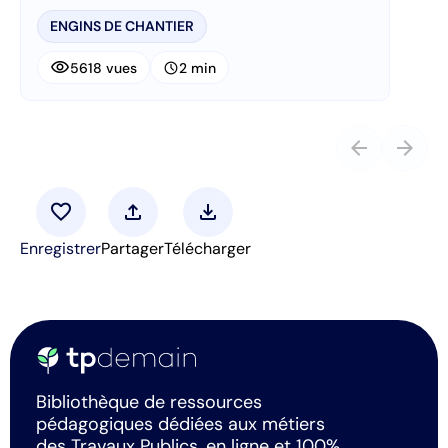
ENGINS DE CHANTIER
visibility
schedule
5618 vues
2 min
arrow_back
arrow_forward
favorite
upload
download
Enregistrer
Partager
Télécharger
Bibliothèque de ressources
pédagogiques dédiées aux métiers
des Travaux Publics, en ligne et 100%