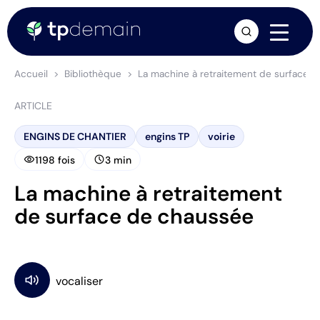
arrow_forward
Accueil
Bibliothèque
La machine à retraitement de surface 
ARTICLE
ENGINS DE CHANTIER
engins TP
voirie
visibility
schedule
1198 fois
3 min
La machine à retraitement
de surface de chaussée