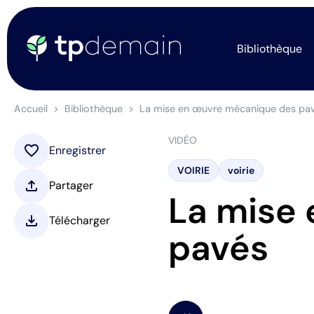
Bibliothèque
Accueil
Bibliothèque
La mise en œuvre mécanique des pa
VIDÉO
favorite
Enregistrer
VOIRIE
voirie
upload
Partager
La mise
download
Télécharger
pavés