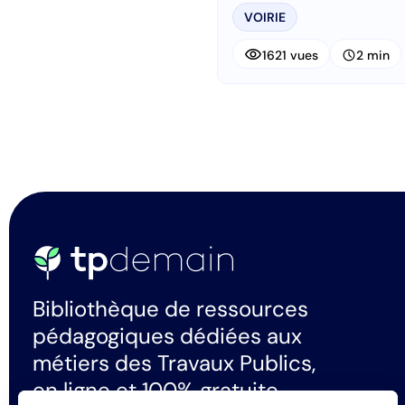
VOIRIE
visibility
schedule
1621 vues
2 min
Bibliothèque de ressources
pédagogiques dédiées aux
métiers des Travaux Publics,
en ligne et 100% gratuite.