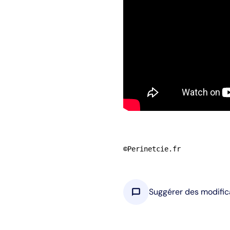
©Perinetcie.fr
chat_bubble
Suggérer des modific