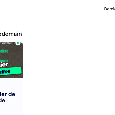
Derni
pdemain
ier de
de