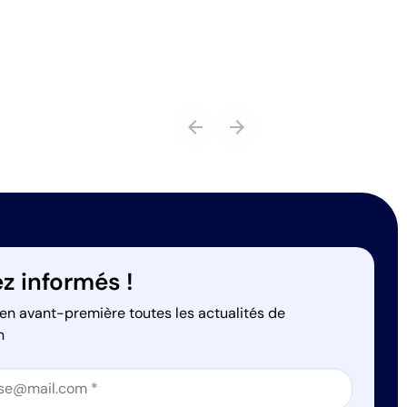
arrow_back
arrow_forward
z informés !
en avant-première toutes les actualités de
n
on