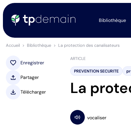
Bibliothèque
Accueil
Bibliothèque
La protection des canalisateurs
ARTICLE
favorite
Enregistrer
PREVENTION SECURITE
pr
upload
Partager
La prote
download
Télécharger