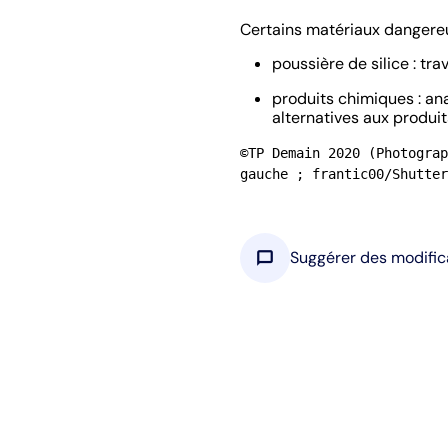
Certains matériaux dangereu
poussière de silice : tra
produits chimiques : ana
alternatives aux produi
©TP Demain 2020 (Photograp
gauche ; frantic00/Shutter
chat_bubble
Suggérer des modific