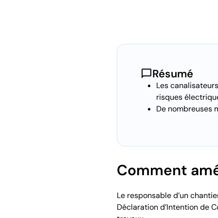
chat_bubble
Résumé
Les canalisateurs
risques électriqu
De nombreuses me
Comment aména
Le responsable d’un chantier
Déclaration d’Intention de 