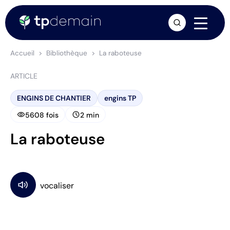
arrow_forward
Accueil
Bibliothèque
La raboteuse
ARTICLE
ENGINS DE CHANTIER
engins TP
visibility
schedule
5608 fois
2 min
La raboteuse