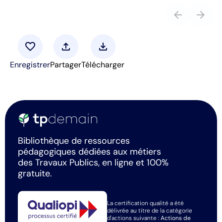
arrow_back
arrow_forward
favorite
upload
download
Enregistrer
Partager
Télécharger
Bibliothèque de ressources
pédagogiques dédiées aux métiers
des Travaux Publics, en ligne et 100%
gratuite.
La certification qualité a été
délivrée au titre de la catégorie
d'actions suivante :
Actions de