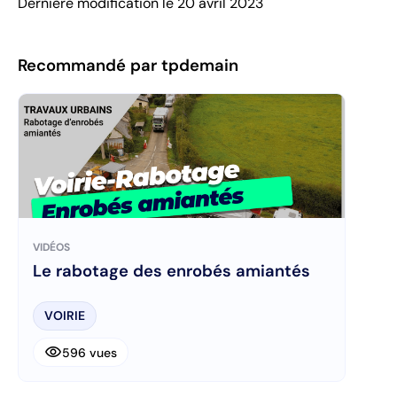
Dernière modification le 20 avril 2023
Recommandé par tpdemain
VIDÉOS
Le rabotage des enrobés amiantés
VOIRIE
visibility
596 vues