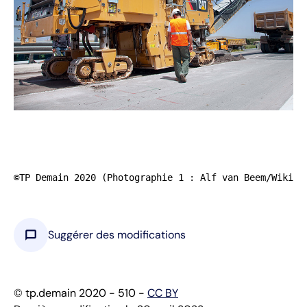
©TP Demain 2020 (Photographie 1 : Alf van Beem/Wikime
chat_bubble
Suggérer des modifications
© tp.demain 2020 - 510 -
CC BY