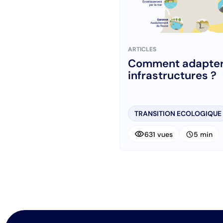
ARTICLES
Comment adapter
infrastructures ?
TRANSITION ECOLOGIQUE
visibility
schedule
631 vues
5 min