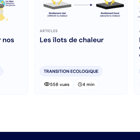
ARTICLES
 nos
Les îlots de chaleur
TRANSITION ECOLOGIQUE
visibility
schedule
558 vues
4 min