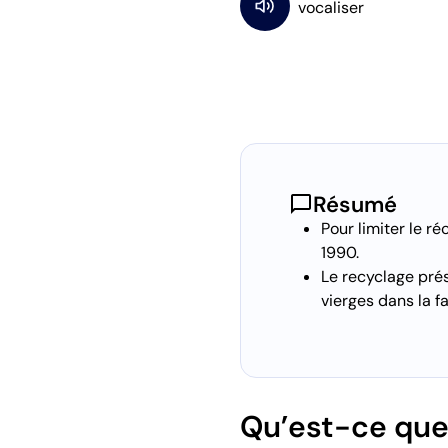
chat_bubble
Résumé
Pour limiter le r
1990.
Le recyclage pré
vierges dans la f
Qu’est-ce que 