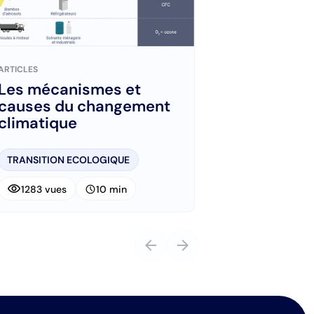
ARTICLES
Les mécanismes et
causes du changement
climatique
TRANSITION ECOLOGIQUE
visibility
schedule
1283 vues
10 min
arrow_back
arrow_forward