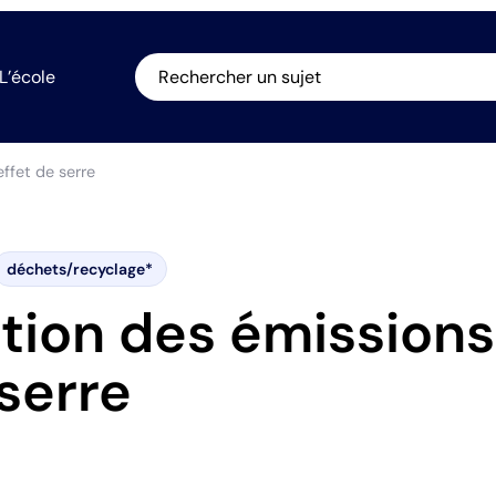
L’école
Rechercher un sujet
ffet de serre
déchets/recyclage*
tion des émissions
 serre