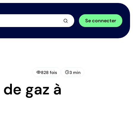
arrow_forward
Se connecter
visibility
schedule
828 fois
3 min
 de gaz à