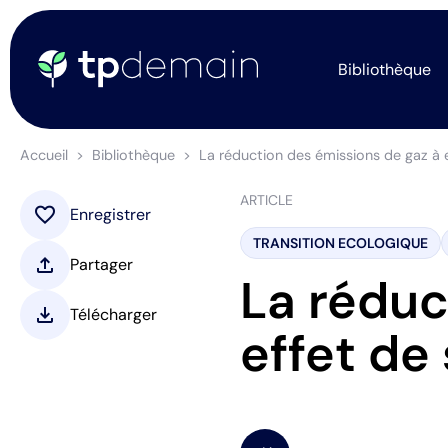
Bibliothèque
Accueil
Bibliothèque
La réduction des émissions de gaz à e
ARTICLE
favorite
Enregistrer
TRANSITION ECOLOGIQUE
upload
Partager
La réduc
download
Télécharger
effet de