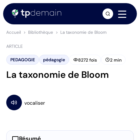
arrow_forward
Accueil
Bibliothèque
La taxonomie de Bloom
ARTICLE
visibility
schedule
PEDAGOGIE
pédagogie
8272 fois
2 min
La taxonomie de Bloom
chat_bubble
Résumé