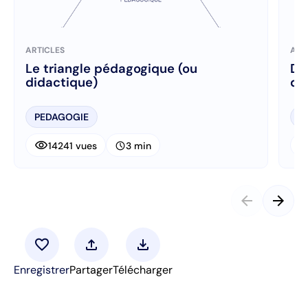
ARTICLES
ART
Le triangle pédagogique (ou
Di
didactique)
di
PEDAGOGIE
P
visibility
visibi
schedule
14241 vues
3 min
arrow_back
arrow_forward
favorite
upload
download
Enregistrer
Partager
Télécharger