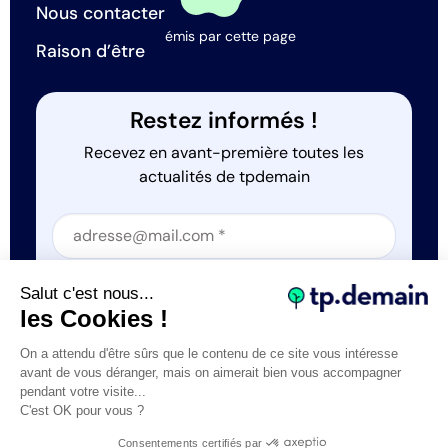
Nous contacter
émis par cette page
Raison d’être
Restez informés !
Recevez en avant-première toutes les
actualités de tpdemain
Section
Section
J'accepte que tp.demain utilise mes informations
Salut c'est nous...
*
les Cookies !
On a attendu d'être sûrs que le contenu de ce site vous intéresse
avant de vous déranger, mais on aimerait bien vous accompagner
pendant votre visite...
C'est OK pour vous ?
Tous droits réservés © tp.demain 2026
Mentions légales
Consentements certifiés par