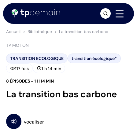
arrow_forward
Accueil
Bibliothèque
La transition bas carbone
TP MOTION
TRANSITION ECOLOGIQUE
transition écologique*
visibility
schedule
117 fois
1 h 14 min
8 ÉPISODES - 1 H 14 MIN
La transition bas carbone