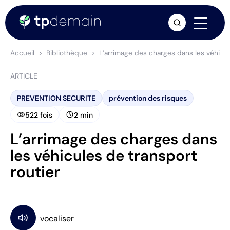
arrow_forward
Accueil
Bibliothèque
L’arrimage des charges dans les véhicul
ARTICLE
PREVENTION SECURITE
prévention des risques
visibility
schedule
522 fois
2 min
L’arrimage des charges dans
les véhicules de transport
routier