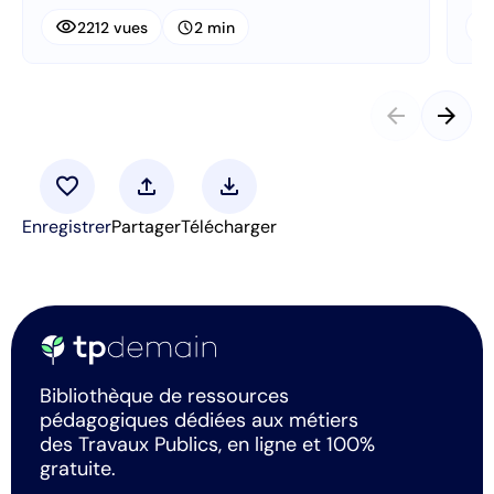
visibility
visibi
schedule
2212 vues
2 min
arrow_back
arrow_forward
favorite
upload
download
Enregistrer
Partager
Télécharger
Bibliothèque de ressources
pédagogiques dédiées aux métiers
des Travaux Publics, en ligne et 100%
gratuite.