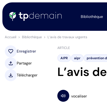
Bibliothèque
Accueil
Bibliothèque
L’avis de travaux urgents
ARTICLE
favorite
Enregistrer
AIPR
aipr
prévention d
upload
Partager
L’avis d
download
Télécharger