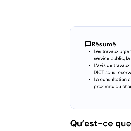
chat_bubble
Résumé
Les travaux urgen
service public, l
L’avis de travaux
DICT sous réserve
La consultation d
proximité du chan
Qu’est-ce que 