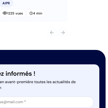
AIPR
visibility
schedule
1225 vues
4 min
arrow_back
arrow_forward
z informés !
en avant-première toutes les actualités de
n
on