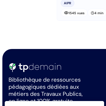
AIPR
visibility
schedule
1545 vues
4 min
Bibliothèque de ressources
pédagogiques dédiées aux
métiers des Travaux Publics,
en ligne et 100% gratuite.