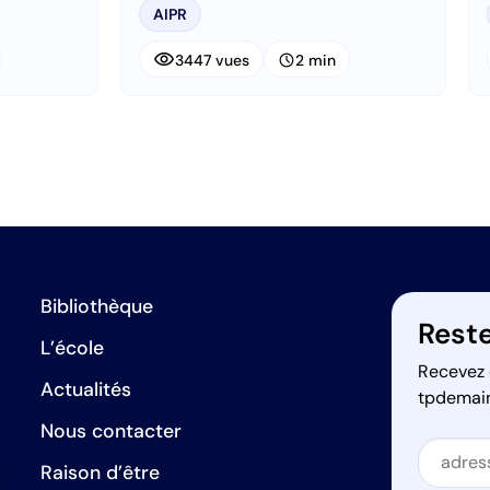
AIPR
visibility
schedule
3447 vues
2 min
Bibliothèque
Reste
L’école
Recevez 
Actualités
tpdemai
Nous contacter
Secti
Raison d’être