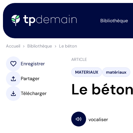
Bibliothèque
Accueil
Bibliothèque
Le béton
ARTICLE
favorite
Enregistrer
MATERIAUX
matériaux
upload
Partager
Le béto
download
Télécharger