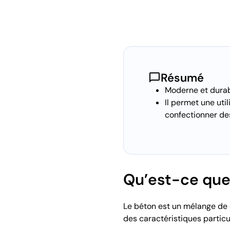
chat_bubble
Résumé
Moderne et durabl
Il permet une util
confectionner de
Qu’est-ce que
Le béton est un mélange de c
des caractéristiques particul