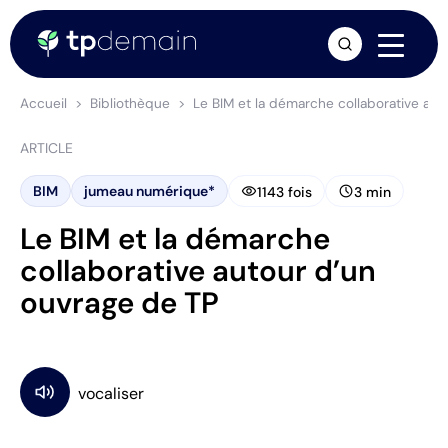
arrow_forward
Accueil
Bibliothèque
Le BIM et la démarche collaborative au
ARTICLE
visibility
schedule
BIM
jumeau numérique*
1143 fois
3 min
Le BIM et la démarche
collaborative autour d’un
ouvrage de TP