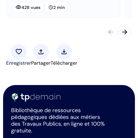
visibility
visibi
schedule
428 vues
2 min
arrow_back
arrow_forward
favorite
upload
download
Enregistrer
Partager
Télécharger
Bibliothèque de ressources
pédagogiques dédiées aux métiers
des Travaux Publics, en ligne et 100%
gratuite.